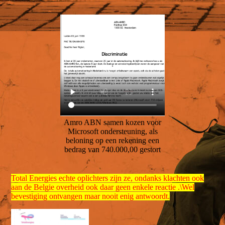
Amro ABN samen kozen voor
Microsoft ondersteuning, als
beloning op een rekening een
bedrag van 740.000,00 gestort
Total Energies echte oplichters zijn ze, ondanks klachten ook
aan de Belgie overheid ook daar geen enkele reactie .\Wel
bevestiging ontvangen maar nooit enig antwoordt.